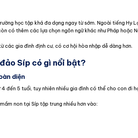
 trường học tập khá đa dạng ngay từ sớm. Ngoài tiếng Hy L
 còn có thêm các lựa chọn ngôn ngữ khác như Pháp hoặc N
từ các gia đình định cư, có cơ hội hòa nhập dễ dàng hơn.
đảo Síp có gì nổi bật?
oàn diện
 4 đến 5 tuổi, tuy nhiên nhiều gia đình có thể cho con đi 
 mầm non tại Síp tập trung nhiều hơn vào: