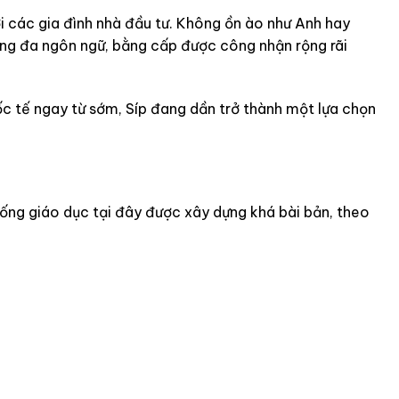
i các gia đình nhà đầu tư. Không ồn ào như Anh hay
ờng đa ngôn ngữ, bằng cấp được công nhận rộng rãi
ốc tế ngay từ sớm, Síp đang dần trở thành một lựa chọn
hống giáo dục tại đây được xây dựng khá bài bản, theo