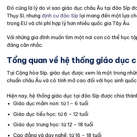
Đó cũng là lý do vì sao giáo dục châu Âu tại đảo Síp đ
Thụy Sĩ, nhưng
định cư đảo Síp
lại mang đến một lựa chọ
trong EU và chi phí hợp lý hơn nhiều quốc gia Tây Âu.
Với những gia đình muốn tìm một nơi con có thể học tập
đáng cân nhắc.
Tổng quan về hệ thống giáo dục c
Tại Cộng hòa Síp, giáo dục được xem là một trong nhữn
chuẩn châu Âu và có tính mở cao đối với học sinh quốc
Hiện nay, hệ thống giáo dục tại đảo Síp được chia thà
Giáo dục mầm non: từ 1 – 6 tuổi
Giáo dục tiểu học: từ 6 – 12 tuổi
Giáo dục trung học: từ 12 – 18 tuổi
Cao đẳng và dạy nghề: từ 16 – 18 tuổi