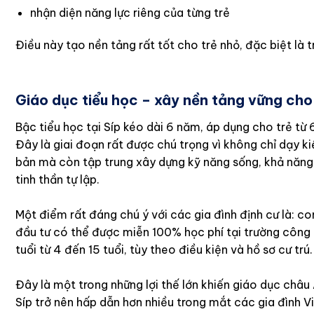
nhận diện năng lực riêng của từng trẻ
Điều này tạo nền tảng rất tốt cho trẻ nhỏ, đặc biệt là
Giáo dục tiểu học – xây nền tảng vững cho
Bậc tiểu học tại Síp kéo dài 6 năm, áp dụng cho trẻ từ 6
Đây là giai đoạn rất được chú trọng vì không chỉ dạy k
bản mà còn tập trung xây dựng kỹ năng sống, khả năng 
tinh thần tự lập.
Một điểm rất đáng chú ý với các gia đình định cư là: c
đầu tư có thể được miễn 100% học phí tại trường công 
tuổi từ 4 đến 15 tuổi, tùy theo điều kiện và hồ sơ cư trú.
Đây là một trong những lợi thế lớn khiến giáo dục châu
Síp trở nên hấp dẫn hơn nhiều trong mắt các gia đình Vi