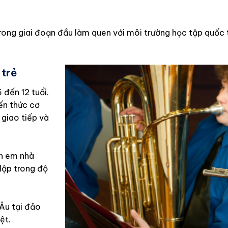
 trong giai đoạn đầu làm quen với môi trường học tập quốc 
 trẻ
 đến 12 tuổi.
iến thức cơ
giao tiếp và
on em nhà
lập trong độ
 Âu tại đảo
ệt.