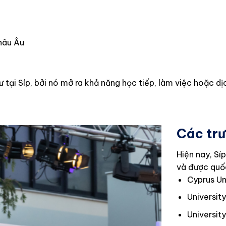
châu Âu
ư tại Síp, bởi nó mở ra khả năng học tiếp, làm việc hoặc 
Các trư
Hiện nay, Sí
và được quốc
Cyprus Un
Universit
Universit