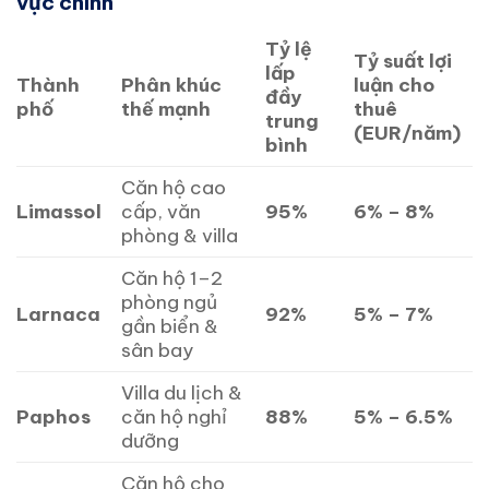
vực chính
Tỷ lệ
Tỷ suất lợi
lấp
Thành
Phân khúc
luận cho
đầy
phố
thế mạnh
thuê
trung
(EUR/năm)
bình
Căn hộ cao
Limassol
cấp, văn
95%
6% – 8%
phòng & villa
Căn hộ 1–2
phòng ngủ
Larnaca
92%
5% – 7%
gần biển &
sân bay
Villa du lịch &
Paphos
căn hộ nghỉ
88%
5% – 6.5%
dưỡng
Căn hộ cho