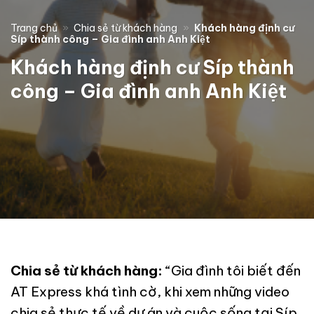
Trang chủ
»
Chia sẻ từ khách hàng
»
Khách hàng định cư
Síp thành công – Gia đình anh Anh Kiệt
Khách hàng định cư Síp thành
công – Gia đình anh Anh Kiệt
Chia sẻ từ khách hàng:
“Gia đình tôi biết đến
AT Express khá tình cờ, khi xem những video
chia sẻ thực tế về dự án và cuộc sống tại Síp.